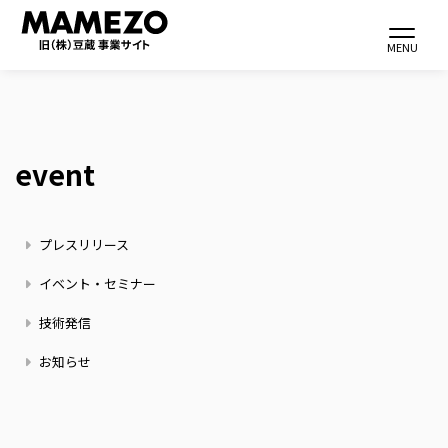
Toggle navi
MENU
event
メ
イ
ン
ニ
プレスリリース
コ
ュ
ン
ー
イベント・セミナー
テ
ス
技術発信
ン
ツ
お知らせ
に
移
動