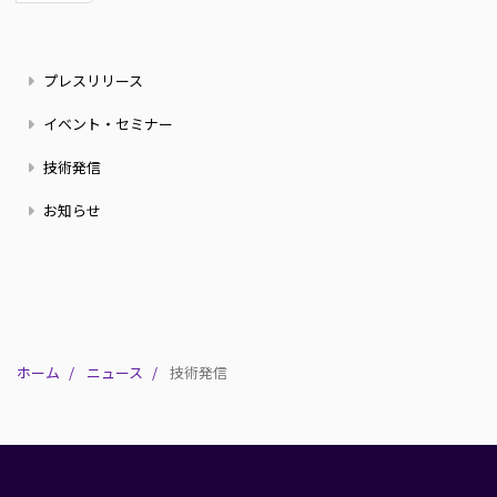
終
ト
ジ
ペ
ペ
ニ
ー
プレスリリース
ー
ュ
ジ
ジ
ー
イベント・セミナー
ス
技術発信
お知らせ
ホーム
ニュース
技術発信