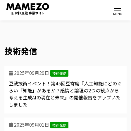
Toggle navi
MENU
技術発信
メ
イ
ン
2025年09月29日
コ
技術発信
ン
豆蔵技術イベント！第45回豆寄席『人工知能にどのぐ
テ
らい「知能」があるか？感情と論理の2つの観点から
考える生成AIの現在と未来』の開催報告をアップいた
ン
しました
ツ
に
移
2025年09月01日
技術発信
動