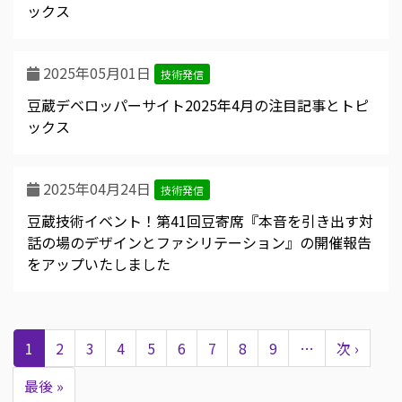
ックス
2025年05月01日
技術発信
豆蔵デベロッパーサイト2025年4月の注目記事とトピ
ックス
2025年04月24日
技術発信
豆蔵技術イベント！第41回豆寄席『本音を引き出す対
話の場のデザインとファシリテーション』の開催報告
をアップいたしました
ペ
ー
カ
1
Page
2
Page
3
Page
4
Page
5
Page
6
Page
7
Page
8
Page
9
…
次
次 ›
ジ
送
レ
ペ
り
最
最後 »
ン
ー