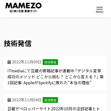
Toggle navi
MENU
技術発信
メ
イ
ン
2022年11月09日
コ
技術発信
ン
ITmediaにて豆蔵の寄稿記事が連載中 ｢デジタル変革
テ
成功のメソッド どこから挑む？ どこから変える？｣ 第
1回記事: AppleがSpotifyに敗れた“本当の理由”
ン
ツ
に
2022年11月04日
技術発信
移
豆蔵デベロッパーサイト2022年10月の注目記事とト
動