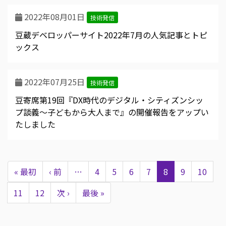
2022年08月01日
技術発信
豆蔵デベロッパーサイト2022年7月の人気記事とトピ
ックス
2022年07月25日
技術発信
豆寄席第19回『DX時代のデジタル・シティズンシッ
プ談義～子どもから大人まで』の開催報告をアップい
たしました
ペ
ー
先
« 最初
前
‹ 前
…
Page
4
Page
5
Page
6
Page
7
カ
8
Page
9
Page
10
ジ
送
頭
ペ
レ
り
Page
11
Page
12
次
次 ›
最
最後 »
ペ
ー
ン
ペ
終
ー
ジ
ト
ー
ペ