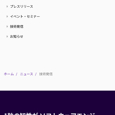
ジ
ペ
ニ
ジ
ー
プレスリリース
ー
ュ
ジ
ジ
ー
イベント・セミナー
ス
技術発信
お知らせ
ホーム
ニュース
技術発信