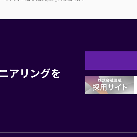
お
ニアリングを
問
合
せ