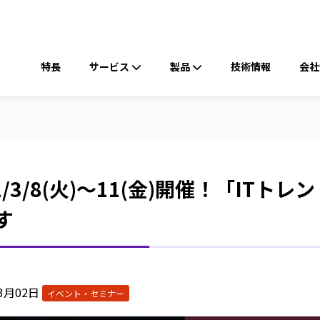
ヘ
ッ
メ
ダ
イ
特長
ー
サービス
製品
技術情報
会社
ン
ナ
ビ
ゲ
ー
シ
2/3/8(火)～11(金)開催！「ITトレンド
ョ
ン
す
03月02日
イベント・セミナー