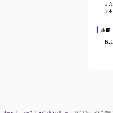
また
※本
主催
株式会
ホーム
ニュース
イベント・セミナー
2022/3/8(火)～11(金)開