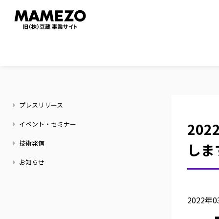
メ
イ
ン
コ
ン
テ
ン
ニ
ツ
プレスリリース
ュ
に
ー
イベント・セミナー
202
移
ス
動
技術発信
しま
お知らせ
2022年