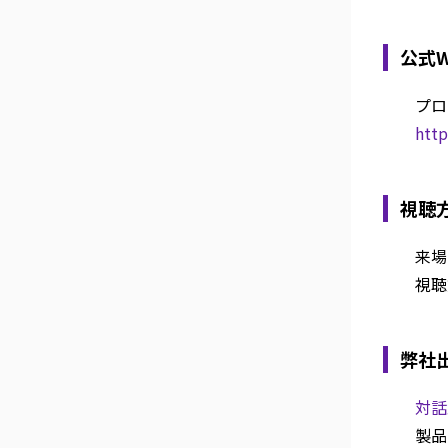
公式
プロ
htt
視聴
来場
視聴
弊社
対話
製品