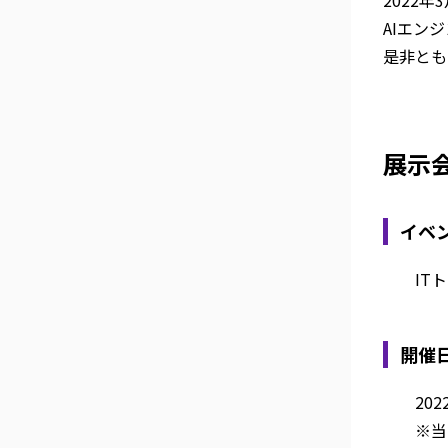
2022年
AIエン
是非とも
展示
イベ
ITト
開催
202
※当