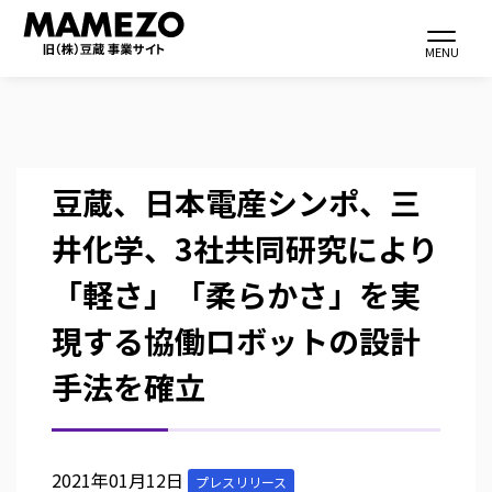
Toggle navi
MENU
メ
豆蔵、日本電産シンポ、三
イ
井化学、3社共同研究により
ン
コ
「軽さ」「柔らかさ」を実
ン
現する協働ロボットの設計
テ
ン
手法を確立
ツ
に
移
2021年01月12日
プレスリリース
動