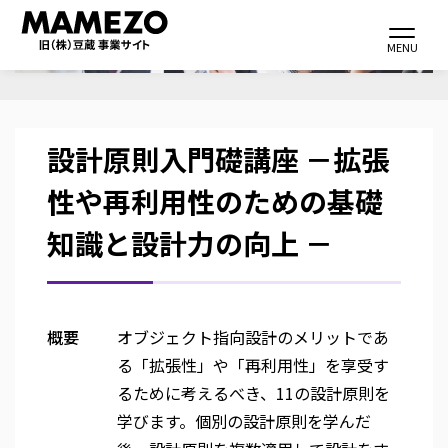
メ
Toggle navi
イ
MENU
ン
コ
ン
設計原則入門礎講座 －拡張
テ
ン
性や再利用性のための基礎
ツ
知識と設計力の向上 －
に
移
動
概要
オブジェクト指向設計のメリットであ
る「拡張性」や「再利用性」を享受す
るために考えるべき、11の設計原則を
学びます。個別の設計原則を学んだ