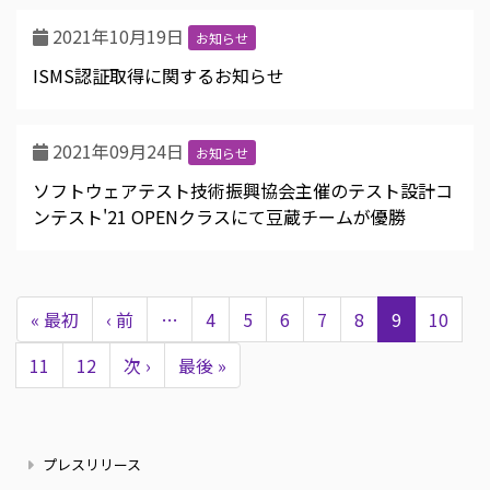
2021年10月19日
お知らせ
ISMS認証取得に関するお知らせ
2021年09月24日
お知らせ
ソフトウェアテスト技術振興協会主催のテスト設計コ
ンテスト'21 OPENクラスにて豆蔵チームが優勝
ペ
ー
先
« 最初
前
‹ 前
…
Page
4
Page
5
Page
6
Page
7
Page
8
カ
9
Page
10
ジ
送
頭
ペ
レ
り
Page
11
Page
12
次
次 ›
最
最後 »
ペ
ー
ン
ペ
終
ー
ジ
ト
ー
ペ
ジ
ペ
ニ
ジ
ー
プレスリリース
ー
ュ
ジ