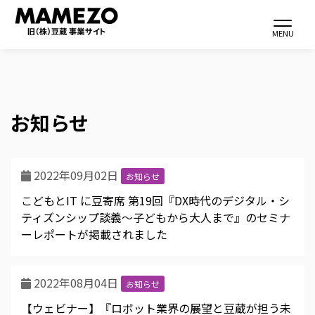
Toggle navi
MENU
お知らせ
メ
イ
ン
2022年09月02日
コ
お知らせ
ン
こどもとIT に豆寄席 第19回『DX時代のデジタル・シ
テ
ティズンシップ談義〜子どもから大人まで』のセミナ
ーレポートが掲載されました
ン
ツ
に
2022年08月04日
お知らせ
移
【ウェビナー】『ロボット業界の展望と豆蔵が担う未
動