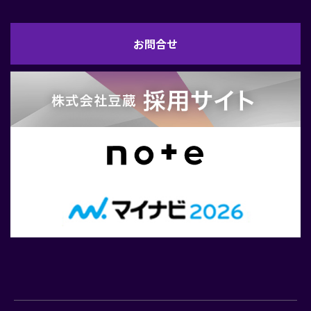
お
お問合せ
問
合
せ