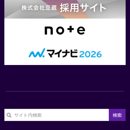
せ
検索
フ