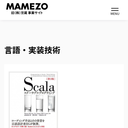
Toggle navi
MENU
言語・実装技術
メ
イ
ン
コ
ン
テ
ン
ツ
に
移
動