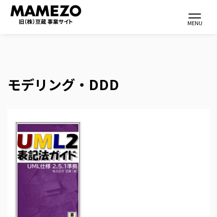
Toggle navi
MENU
モデリング・DDD
メ
イ
ン
コ
ン
テ
ン
ツ
に
移
動