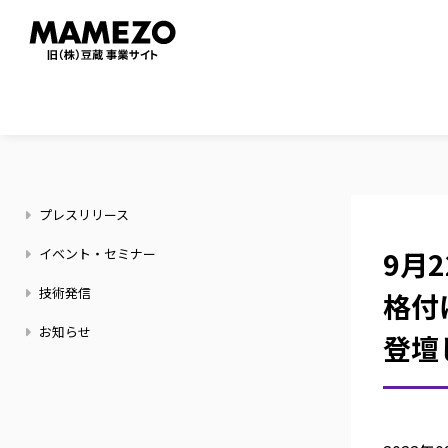
メ
イ
ン
コ
ン
テ
ン
ニ
ツ
プレスリリース
ュ
に
ー
イベント・セミナー
9月
移
ス
動
技術発信
格付
お知らせ
登壇