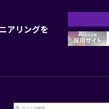
お
ニアリングを
問
合
せ