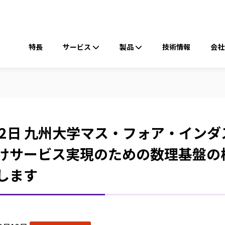
ヘ
ッ
メ
ダ
イ
特長
ー
サービス
製品
技術情報
会社
ン
ナ
ビ
ゲ
ー
シ
22日 九州大学マス・フォア・イン
ョ
ン
けサービス実現のための数理基盤の
します