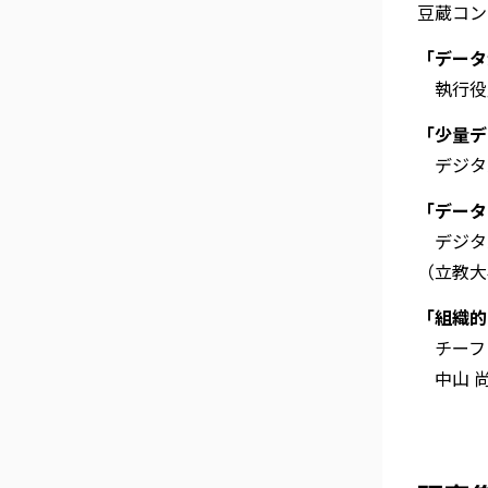
豆蔵コン
「データ
執行役員
「少量デ
デジタル
「データ
デジタル
（立教大
「組織的
チーフ
中山 