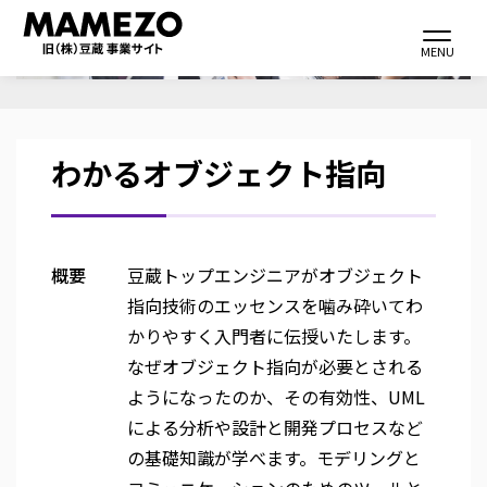
メ
Toggle navi
イ
MENU
ン
コ
ン
わかるオブジェクト指向
テ
ン
ツ
に
概要
豆蔵トップエンジニアがオブジェクト
移
指向技術のエッセンスを噛み砕いてわ
動
かりやすく入門者に伝授いたします。
なぜオブジェクト指向が必要とされる
ようになったのか、その有効性、UML
による分析や設計と開発プロセスなど
の基礎知識が学べます。モデリングと