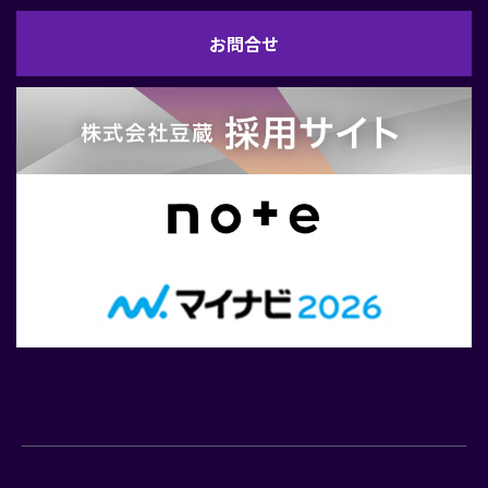
お
お問合せ
問
合
せ