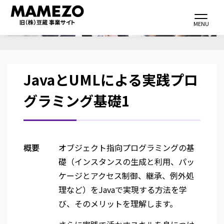
メ
Toggle navi
イ
MENU
ン
コ
ン
JavaとUMLによる実践プロ
テ
ン
グラミング基礎1
ツ
に
移
動
概要
オブジェクト指向プログラミングの基
礎（インスタンスの生成と利用、パッ
ケージとアクセス制御、継承、例外処
理など）をJavaで実現する方法を学
び、そのメリットを理解します。