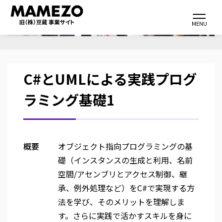
メ
Toggle navi
イ
MENU
ン
コ
ン
C#とUMLによる実践プログ
テ
ン
ラミング基礎1
ツ
に
移
動
概要
オブジェクト指向プログラミングの基
礎（インスタンスの生成と利用、名前
空間/アセンブリとアクセス制御、継
承、例外処理など）をC#で実現する方
法を学び、そのメリットを理解しま
す。さらに実践で活かすスキルを身に