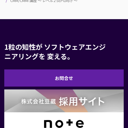
CMM/CMMI 講座 ～ レベル2 SEPG向け ～
1粒の知性が
ソフトウェアエンジ
ニアリングを
変える。
お
お問合せ
問
合
せ