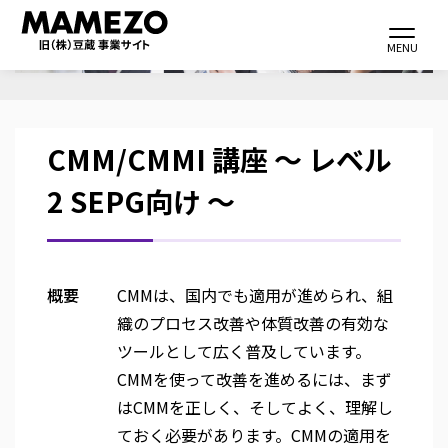
メ
Toggle navi
イ
MENU
ン
コ
ン
CMM/CMMI 講座 ～ レベル
テ
ン
2 SEPG向け ～
ツ
に
移
動
概要
CMM
は、国内でも適用が進められ、組
織のプロセス改善や体質改善の有効な
ツールとして広く普及しています。
CMM
を使って改善を進めるには、まず
は
CMM
を正しく、そしてよく、理解し
ておく必要があります。
CMM
の適用を