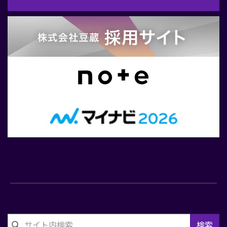
問
合
せ
検索