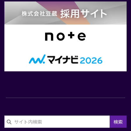
合
せ
検索