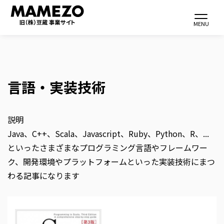
Toggle navi
MENU
言語・実装技術
メ
イ
ン
説明
コ
Java、C++、Scala、Javascript、Ruby、Python、R、...
ン
といったさまざまなプログラミング言語やフレームワー
テ
ク、開発環境やプラットフォームといった実装技術にまつ
ン
わる記事になります
ツ
に
移
動