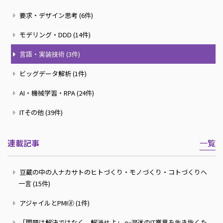
要求・デザイン思考 (6件)
モデリング・DDD (14件)
言語・実装技術 (3件)
ビッグデータ解析 (1件)
AI・機械学習・RPA (24件)
ITその他 (39件)
連載記事
一覧
豆蔵の中の人ナカサトのヒトづくり・モノづくり・コトづくりへ
一言 (15件)
アジャイルとPMI🄬 (1件)
「問題は解決ではなく、解消せよ」 ～混迷のIT業界を生き抜くた