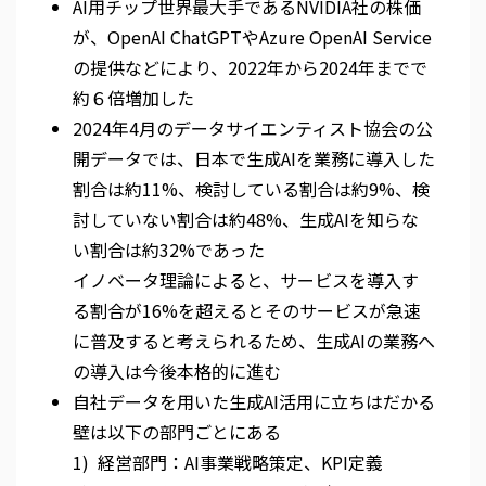
AI用チップ世界最大手であるNVIDIA社の株価
が、OpenAI ChatGPTやAzure OpenAI Service
の提供などにより、2022年から2024年までで
約６倍増加した
2024年4月のデータサイエンティスト協会の公
開データでは、日本で生成AIを業務に導入した
割合は約11%、検討している割合は約9%、検
討していない割合は約48%、生成AIを知らな
い割合は約32%であった
イノベータ理論によると、サービスを導入す
る割合が16%を超えるとそのサービスが急速
に普及すると考えられるため、生成AIの業務へ
の導入は今後本格的に進む
自社データを用いた生成AI活用に立ちはだかる
壁は以下の部門ごとにある
1) 経営部門：AI事業戦略策定、KPI定義