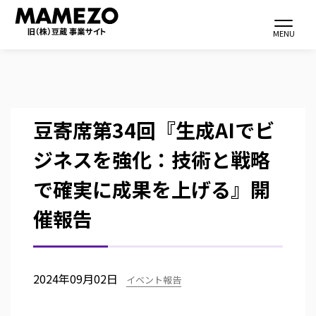
Toggle navi
MENU
メ
豆寄席第34回『生成AIでビ
イ
ジネスを強化：技術と戦略
ン
コ
で確実に成果を上げる』開
ン
催報告
テ
ン
ツ
に
2024年09月02日
イベント報告
移
動