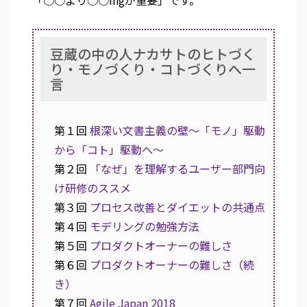
「○○より○○ingが重要」です。
豆蔵の中の人ナカサトのヒトづく
り・モノづくり・コトづくりへ一
言
第１回
根深い文書主義の壁～「モノ」駆動
から「コト」駆動へ～
第２回
「なぜ」を理解するユーザー部門向
け研修のススメ
第３回
プロセス改善とダイエットの共通点
第４回
モデリングの勉強方法
第５回
プロダクトオーナーの難しさ
第６回
プロダクトオーナーの難しさ（続
き）
第７回
Agile Japan 2018