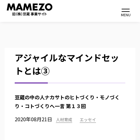
Toggle navi
MENU
メ
アジャイルなマインドセッ
イ
トとは③
ン
コ
ン
テ
豆蔵の中の人ナカサトのヒトづくり・モノづく
ン
り・コトづくりへ一言
第１３回
ツ
2020年08月21日
人材育成
エッセイ
に
移
動