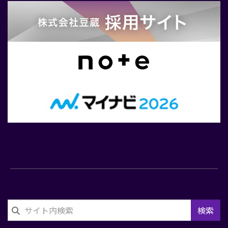
合
せ
検索
フ