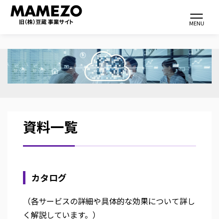
Toggle navi
MENU
メ
イ
ン
コ
ン
資料一覧
テ
ン
ツ
に
カタログ
移
動
（各サービスの詳細や具体的な効果について詳し
く解説しています。）