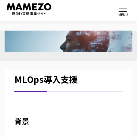
Toggle navi
MENU
メ
イ
ン
コ
ン
MLOps導入支援
テ
ン
ツ
に
移
背景
動