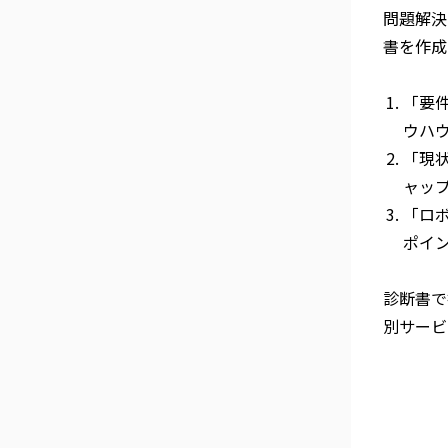
問題解決
書を作成
「要
ウハ
「現
ャッ
「ロ
ポイ
診断書で
別サービ