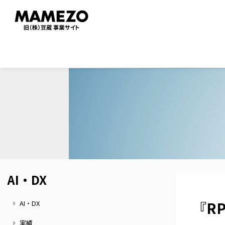
メ
イ
ン
コ
ン
テ
ン
ツ
に
移
動
AI・DX
『RP
AI・DX
実績