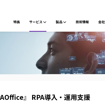
ヘ
ッ
メ
ダ
イ
特長
ー
サービス
製品
技術情報
会社
ン
ナ
ビ
ゲ
ー
シ
ョ
ン
AOffice』 RPA導入・運用支援