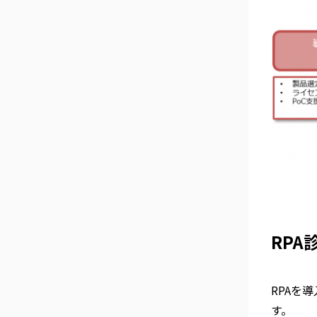
RPA
RPAを
す。