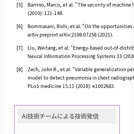
[5]
Barrino, Marco, et al. "The security of machine 
(2010): 121-148.
[6]
Bommasani, Rishi, et al. "On the opportunities 
arXiv preprint arXiv:2108.07258 (2021).
[7]
Liu, Weitang, et al. "Energy-based out-of-distr
Neural Information Processing Systems 33 (202
[8]
Zech, John R., et al. "Variable generalization p
model to detect pneumonia in chest radiographs
PLoS medicine 15.11 (2018): e1002683.
AI技術チームによる技術発信