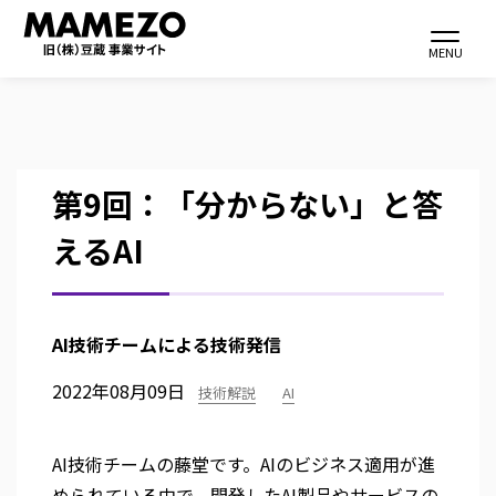
Toggle navi
MENU
メ
第9回：「分からない」と答
イ
えるAI
ン
コ
ン
テ
AI技術チームによる技術発信
ン
2022年08月09日
技術解説
AI
ツ
に
移
AI技術チームの藤堂です。AIのビジネス適用が進
動
められている中で、開発したAI製品やサービスの