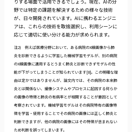
りする場面で活用できるでしょう。現在、AIの分
野では特定の課題を解決するための様々な技術
が、日々開発されています。AIに携わるエンジニ
アは、これらの技術を取捨選択し、利用シーンに
応じて適切に使い分ける能力が求められます。
注2) 例えば医療分野において、ある病院のX線画像から肺
炎を診断できるように学習した機械学習モデルが、別の病院
のX線画像に適用するとうまく肺炎と診断できずモデルの性
能が下がってしまうことが知られています[8]。この明確な理
由は定かではありませんが、論文内では、その病院の本来肺
炎とは関係ない、撮像システムやプロセスに起因する何らか
の画像の特徴と肺炎の有病率とが相関することが要因として
考察されています。機械学習モデルはその病院特有の画像特
徴を学習・使用することでその病院の画像には正しく肺炎と
判断できますが、他の病院の画像にはその特徴が含まれない
ため判断を誤ってしまいます。