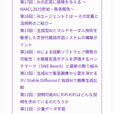
第17回：AIの応答に感情を与える ～
NAACL2025参加・発表報告～
第16回：AIエージェントとは ーその定義と
活用例のご紹介ー
第15回：生成型AIとマルチモーダル技術を
駆使した次世代雑談対話システムの構築ポ
イント
第14回：AIによる自動ソフトウェア開発の
可能性：大規模言語モデルを評価するベン
チマーク（SWE Bench）と最新の取り組み
第13回：生成AIで衛星画像から雲を消せる
か/ Stable Diffusionと独自AIで画像生成比
較
第12回：説明可能AIにわれわれはどんな説
明を求めているのだろうか
第11回：少量データ学習