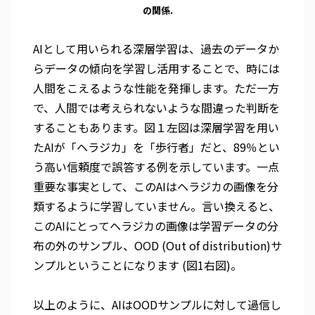
の関係.
AIとして用いられる深層学習は、過去のデータか
らデータの傾向を学習し活用することで、時には
人間をこえるような性能を発揮します。ただ一方
で、人間では考えられないような間違った判断を
することもあります。図１左図は深層学習を用い
たAIが「ヘラジカ」を「歩行者」だと、89％とい
う高い信頼度で誤答する例を示しています。一点
重要な事実として、このAIはヘラジカの画像を分
類するように学習していません。言い換えると、
このAIにとってヘラジカの画像は学習データの分
布の外のサンプル、OOD (Out of distribution)サ
ンプルということになります (図1右図)。
以上のように、AIはOODサンプルに対して過信し